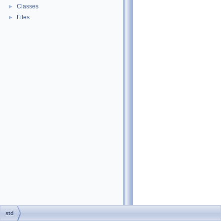
Classes
►
Files
►
std