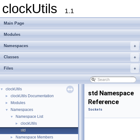
clockUtils
1.1
Main Page
Modules
Namespaces
+
Classes
+
Files
+
clockUtils
▼
std Namespace
clockUtils Documentation
►
Reference
Modules
►
Namespaces
Sockets
▼
Namespace List
▼
clockUtils
►
std
Namespace Members
►