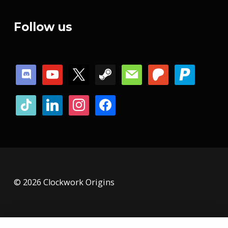
Follow us
discord
youtube
x
steam
mail
patreon
paypal
tiktok
linkedin
instagram
facebook
© 2026 Clockwork Origins