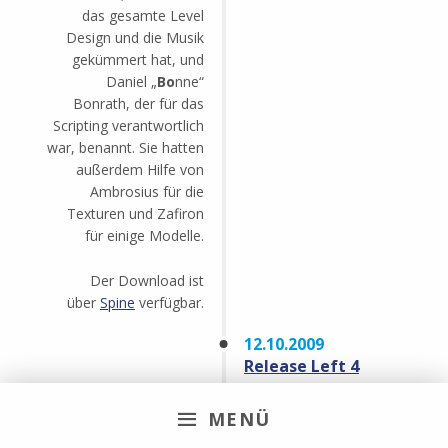
das gesamte Level
Design und die Musik
gekümmert hat, und
Daniel „
Bo
nne“
Bonrath, der für das
Scripting verantwortlich
war, benannt. Sie hatten
außerdem Hilfe von
Ambrosius für die
Texturen und Zafiron
für einige Modelle.
Der Download ist
über
Spine
verfügbar.
12.10.2009
Release Left 4
Gothic Open Alpha
Left 4 Gothic ist eine
MENÜ
Gothic 2 Modifikation,