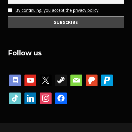
By continuing, you accept the privacy policy
Follow us
discord
youtube
x
steam
mail
patreon
paypal
tiktok
linkedin
instagram
facebook