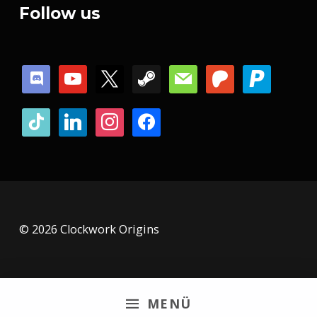
Follow us
discord
youtube
x
steam
mail
patreon
paypal
tiktok
linkedin
instagram
facebook
© 2026 Clockwork Origins
MENÜ