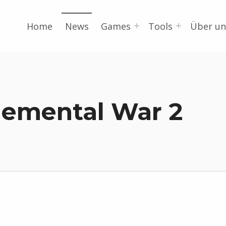
Home
News
Games
Tools
Über un
lemental War 2