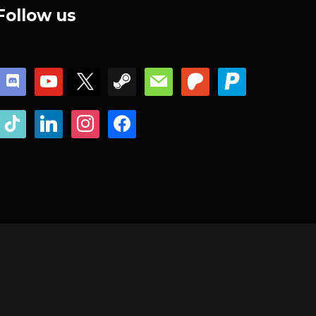
Follow us
discord
youtube
x
steam
mail
patreon
paypal
tiktok
linkedin
instagram
facebook