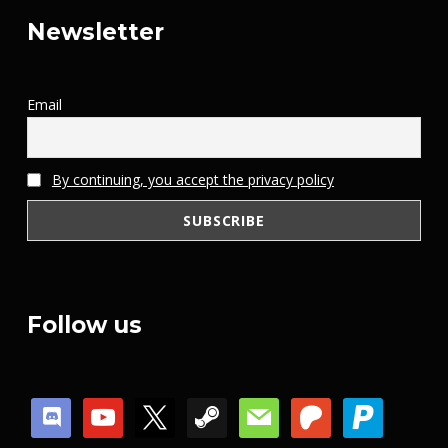
Newsletter
Email
By continuing, you accept the privacy policy
Follow us
discord
youtube
x
steam
mail
patreon
paypal