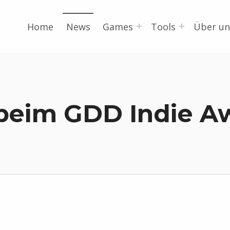
Home
News
Games
Tools
Über un
beim GDD Indie Aw