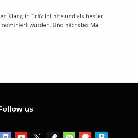
 Klang in Tri6: Infinite und als bester
r nominiert wurden. Und nächstes Mal
Follow us
discord
youtube
x
steam
mail
patreon
paypal