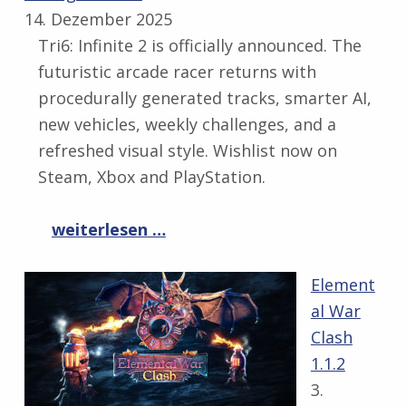
14. Dezember 2025
Tri6: Infinite 2 is officially announced. The
futuristic arcade racer returns with
procedurally generated tracks, smarter AI,
new vehicles, weekly challenges, and a
refreshed visual style. Wishlist now on
Steam, Xbox and PlayStation.
“Tri6: Infinite 2 Announced – Futuristic Arcade Racing Returns”
weiterlesen …
Element
al War
Clash
1.1.2
3.