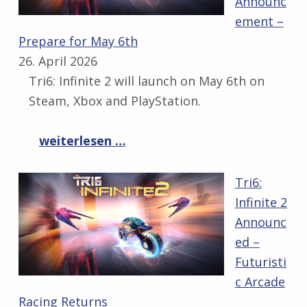
Announc
ement –
Prepare for May 6th
26. April 2026
Tri6: Infinite 2 will launch on May 6th on
Steam, Xbox and PlayStation.
“Tri6: Infinite 2 Launch Date Announcement – Prepare for May 6th”
weiterlesen …
Tri6:
Infinite 2
Announc
ed –
Futuristi
c Arcade
Racing Returns