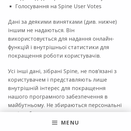
Голосування на Spine User Votes
Дані за деякими винятками (див. нижче)
іншим не надаються. Він
використовується для надання онлайн-
функцій і внутрішньої статистики для
покращення роботи користувачів.
Усі інші дані, зібрані Spine, не пов’язані з
користувачем і представляють лише
внутрішній інтерес для покращення
нашого програмного забезпечення в
майбутньому. Не збираються персональні
дані чи будь-що з машини, яку
використовує користувач, лише дані,
MENU
пов’язані з Spine та відтвореними