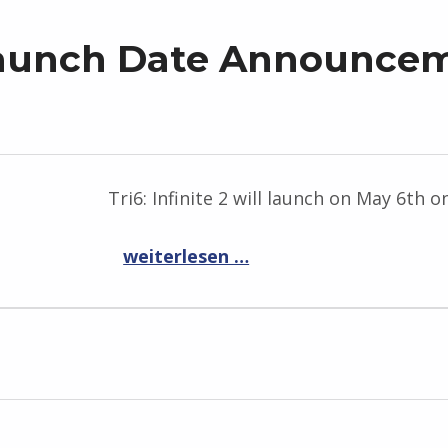
2 Launch Date Announce
Tri6: Infinite 2 will launch on May 6th 
“Tri6: Infinite 2 Launch Date Announcement – Prepare for May 6th”
weiterlesen …