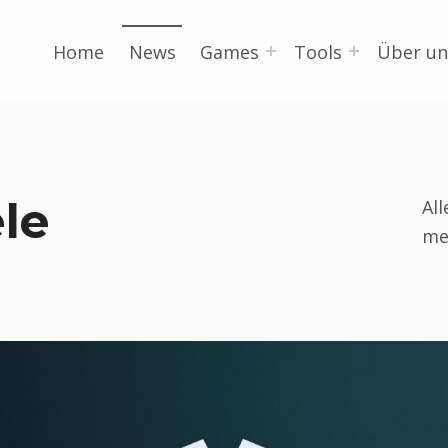
Home
News
Games
Tools
Über un
le
Al
me