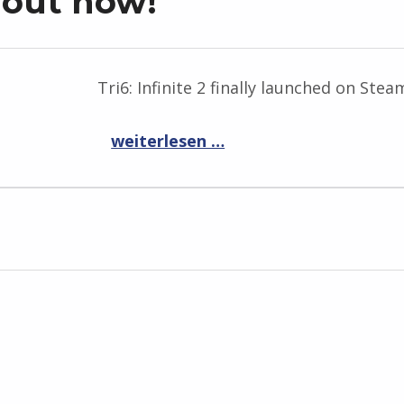
s out now!
Tri6: Infinite 2 finally launched on Ste
“Tri6: Infinite 2 is out now!”
weiterlesen …