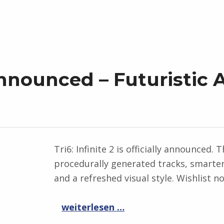
 Announced – Futuristic
Tri6: Infinite 2 is officially announced.
procedurally generated tracks, smarter 
and a refreshed visual style. Wishlist 
“Tri6: Infinite 2 Announced – Futuristic Arcade Racing Returns”
weiterlesen …